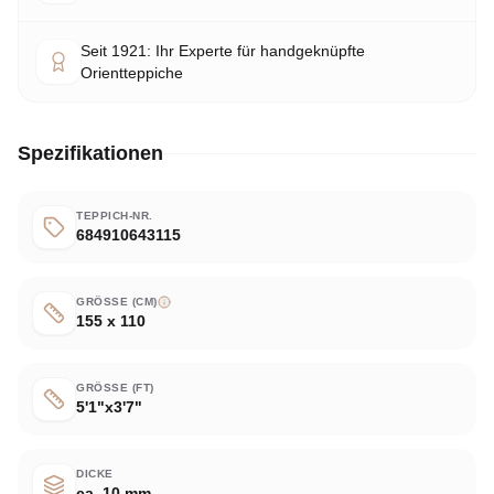
Seit 1921: Ihr Experte für handgeknüpfte
Orientteppiche
Spezifikationen
TEPPICH-NR.
684910643115
GRÖSSE (CM)
155 x 110
GRÖSSE (FT)
5'1"x3'7"
DICKE
ca. 10 mm