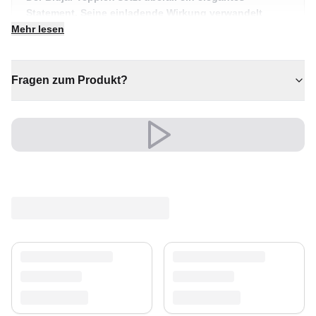
Statement. Seine einladende Wirkung verwandelt
jeden Raum in etwas Besonderes.
Mehr lesen
✔ Ein markantes Dekostück
✔ Passt zu moderner und klassischer Einrichtung
Fragen zum Produkt?
✔ Zeitloses Design für jeden Raum
✔ Vielseitiger Stil für jeden Raum
✔ Eine bleibende Investition für Ihr Zuhause
Eine zeitlose Wahl, die Komfort und Charakter ins Herz
Ihres Zuhauses bringt.
Ein unverwechselbares Stil-Statement.
Versand & Service
Profitieren Sie von kostenlosem Versand und einem
30-tägigen Rückgaberecht. Entdecken Sie mehr in
unserer
Teppich-Kollektion
.