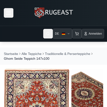
Open menu
DE
Anmelden
Startseite
Alle Teppiche
Traditionelle & Perserteppiche
Ghom Seide Teppich 147x100