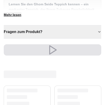
Lernen Sie den Ghom Seide Teppich kennen – ein
markanter Teppich, der Ihrem Zuhause Persönlichkeit
und Wärme schenkt. Ein echtes Herzstück für
Mehr lesen
individuelle Wohnräume.
✔ Zeitloses Design für jeden Raum
Fragen zum Produkt?
✔ Verleiht jedem Raum gemütliche Eleganz
✔ Eine bleibende Investition für Ihr Zuhause
✔ Wertet jeden Raum mühelos auf
✔ Ein markantes Dekostück
Vielseitig und ausdrucksstark, fügt er sich mühelos in
moderne wie klassische Einrichtungen ein.
Eleganz, die über Jahre besteht.
Versand & Service
Profitieren Sie von kostenlosem Versand und einem