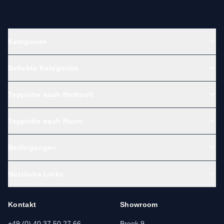
Kategorien
Beliebte Kategorien
Teppiche nach Herkunft
Teppiche nach Raum
Bedingungen
Nützliche Links
Kontakt
Showroom
+49 (0) 40 37 50 27 66
Brook 9