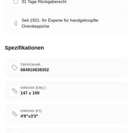
31 Tage Rückgaberecht
Seit 1921: Ihr Experte für handgeknüpfte
Orientteppiche
Spezifikationen
TEPPICH-NR.
684910638302
GRÖSSE (CM)
147 x 100
GRÖSSE (FT)
4'9"x3'3"