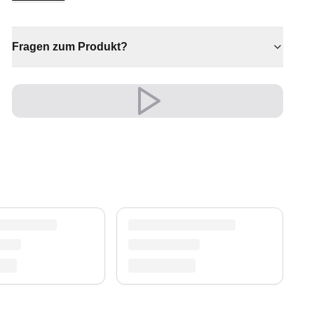
✔ Verleiht jedem Raum gemütliche Eleganz
✔ Passt zu moderner und klassischer Einrichtung
✔ Vielseitiger Stil für jeden Raum
Fragen zum Produkt?
✔ Sorgt für Wärme und Komfort
Ein zeitloser Schatz für Ihr Zuhause.
Versand & Service
Profitieren Sie von kostenlosem Versand und
einem 30-tägigen Rückgaberecht. Entdecken Sie
mehr in unserer
Teppich-Kollektion
.