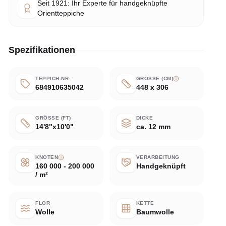
Seit 1921: Ihr Experte für handgeknüpfte
Orientteppiche
Spezifikationen
TEPPICH-NR.
GRÖSSE (CM)
684910635042
448 x 306
GRÖSSE (FT)
DICKE
14'8"x10'0"
ca. 12 mm
KNOTEN
VERARBEITUNG
160 000 - 200 000
Handgeknüpft
/ m²
FLOR
KETTE
Wolle
Baumwolle