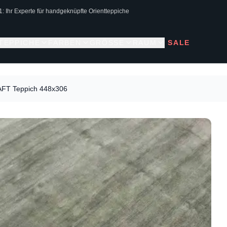
1: Ihr Experte für handgeknüpfte Orientteppiche
 TEPPICHE
FARBEN
GRÖSSE
RAUM
SALE
FT Teppich 448x306