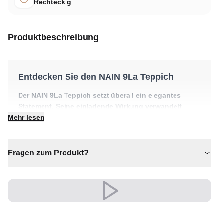
Rechteckig
Produktbeschreibung
Entdecken Sie den NAIN 9La Teppich
Der NAIN 9La Teppich setzt überall ein elegantes
Statement. Seine einladende Wirkung verwandelt
jeden Raum in etwas Besonderes.
Mehr lesen
✔ Zeitloses Design für jeden Raum
✔ Passt zu moderner und klassischer Einrichtung
Fragen zum Produkt?
✔ Vielseitiger Stil für jeden Raum
✔ Wertet jeden Raum mühelos auf
✔ Ein echter Blickfang für Ihr Zuhause
Vielseitig und ausdrucksstark, fügt er sich mühelos in
moderne wie klassische Einrichtungen ein.