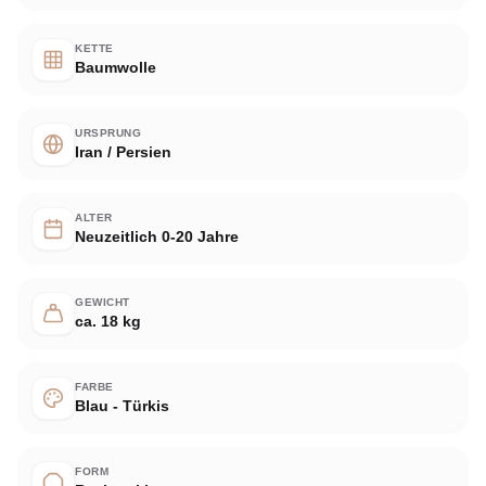
KETTE
Baumwolle
URSPRUNG
Iran / Persien
ALTER
Neuzeitlich 0-20 Jahre
GEWICHT
ca. 18 kg
FARBE
Blau - Türkis
FORM