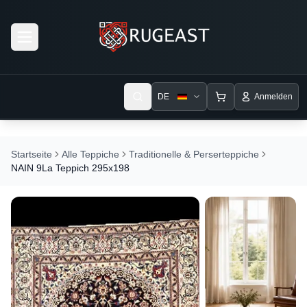
Open menu
DE
Anmelden
Startseite
Alle Teppiche
Traditionelle & Perserteppiche
NAIN 9La Teppich 295x198