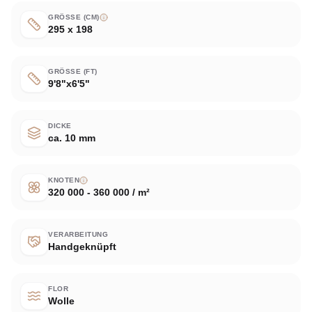
GRÖSSE (CM)
295 x 198
GRÖSSE (FT)
9'8"x6'5"
DICKE
ca. 10 mm
KNOTEN
320 000 - 360 000 / m²
VERARBEITUNG
Handgeknüpft
FLOR
Wolle