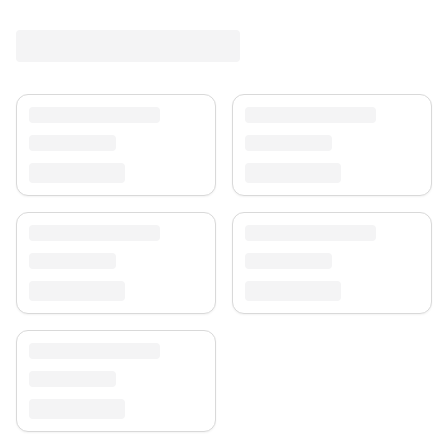
Ein zeitloser Schatz für Ihr Zuhause.
Versand & Service
Profitieren Sie von kostenlosem Versand und einem
30-tägigen Rückgaberecht. Entdecken Sie mehr in
unserer
Teppich-Kollektion
.