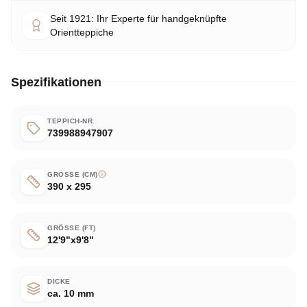
Seit 1921: Ihr Experte für handgeknüpfte
Orientteppiche
Spezifikationen
TEPPICH-NR.
739988947907
GRÖSSE (CM)
390 x 295
GRÖSSE (FT)
12'9"x9'8"
DICKE
ca. 10 mm