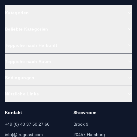
Kategorien
Beliebte Kategorien
Teppiche nach Herkunft
Teppiche nach Raum
Bedingungen
Nützliche Links
Kontakt
Showroom
+49 (0) 40 37 50 27 66
Brook 9
info[@]rugeast.com
20457 Hamburg