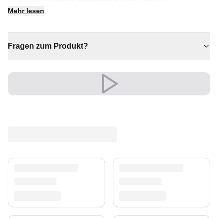
✔ Eine bleibende Investition für Ihr Zuhause
Mehr lesen
✔ Ein markantes Dekostück
✔ Verleiht jedem Raum gemütliche Eleganz
✔ Sorgt für Wärme und Komfort
Fragen zum Produkt?
Vielseitig und ausdrucksstark, fügt er sich mühelos in
moderne wie klassische Einrichtungen ein.
Ein zeitloser Schatz für Ihr Zuhause.
Versand & Service
Profitieren Sie von kostenlosem Versand und einem
30-tägigen Rückgaberecht. Entdecken Sie mehr in
unserer
Teppich-Kollektion
.