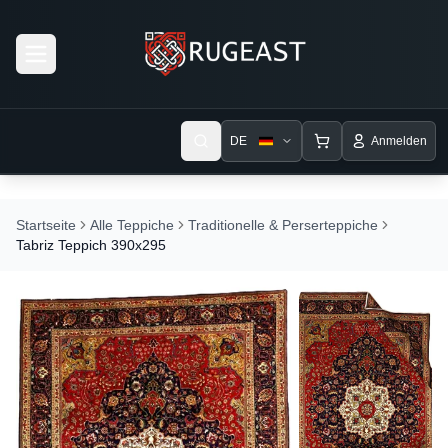
Open menu
DE
Anmelden
Startseite
Alle Teppiche
Traditionelle & Perserteppiche
Tabriz Teppich 390x295