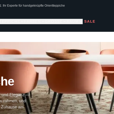
1: Ihr Experte für handgeknüpfte Orientteppiche
 TEPPICHE
FARBEN
GRÖSSE
RAUM
SALE
che
ur und Eleganz —
zu rahmen, und
as Zuhause am