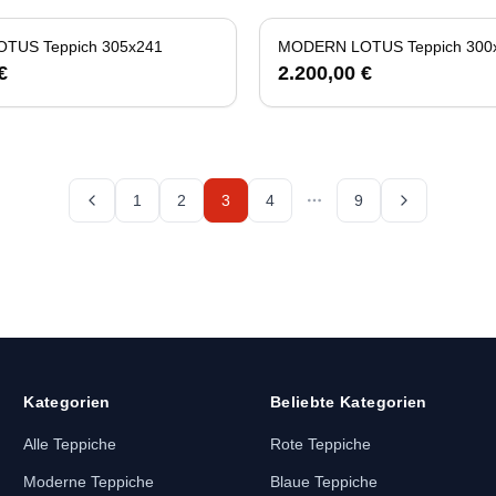
TUS Teppich 305x241
MODERN LOTUS Teppich 300
€
2.200,00 €
1
2
3
4
9
More pages
Kategorien
Beliebte Kategorien
Alle Teppiche
Rote Teppiche
Moderne Teppiche
Blaue Teppiche