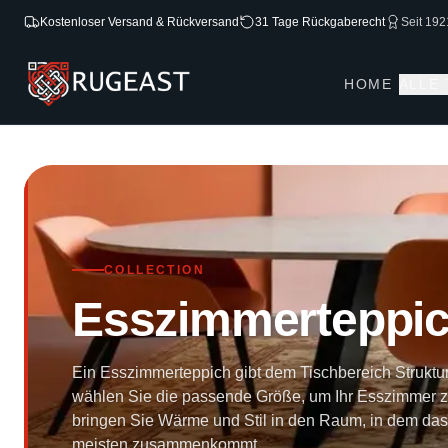
Kostenloser Versand & Rückversand
31 Tage Rückgaberecht
Seit 192
HOME
ALLE
COLLECTION
Esszimmerteppi
Ein Esszimmerteppich gibt dem Tischbereich Strukt
wählen Sie die passende Größe, um Ihr Esszimmer 
bringen Sie Wärme und Stil in den Raum, in dem d
meisten zusammenkommt.