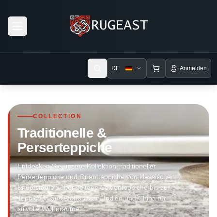
Open menu
DE
Anmelden
COLLECTION
Traditionelle &
Perserteppiche
Entdecken Sie unsere Kollektion traditioneller
Perserteppiche und Orientteppiche von klassischen
Knüpfstädten über seltene Seidenteppiche bis zu
Teppichen aus Afghanistan, Indien und China für
stilvolle Wohnräume.