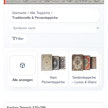
Startseite
Alle Teppiche
Traditionelle & Perserteppiche
Filter
Nain
Seidenteppiche
Alle anzeigen
Perserteppiche
– Luxus & Glanz
Pe
Kashan Teppich 420x298